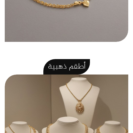
خلخال ذهب وزن 2.2
تم التقييم
$
310.99
$
389.00
4.50
من 5
إضافة إلى السلة
أطقم
ذهبية